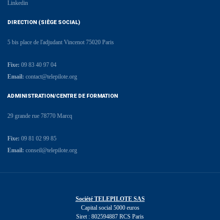
Linkedin
DIRECTION (SIÈGE SOCIAL)
5 bis place de l'adjudant Vincenot 75020 Paris
Fixe:
09 83 40 97 04
Email:
contact@telepilote.org
ADMINISTRATION/CENTRE DE FORMATION
29 grande rue 78770 Marcq
Fixe:
09 81 02 99 85
Email:
conseil@telepilote.org
Société TELEPILOTE SAS
Capital social 5000 euros
Siret : 802594887 RCS Paris